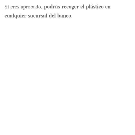
Comprobante de ingresos del último mes.
Comprobante de domicilio actualizado.
Buen historial crediticio.
Si te interesa solicitar esta tarjeta de crédito, puedes
una sucursal de Banamex o
hacerlo ya sea en
directamente en su sitio oficial
.
podrás recoger el plástico en
Si eres aprobado,
cualquier sucursal del banco
.