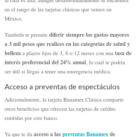
En cuanto a opciones para financiar tus compras a
la tarjeta Clásica de Banamex te da acceso a
plazos,
meses sin intereses en cientos de comercios
.
Esto es una ventaja para no tener que financiarte con su
tasa de interés promedio ponderada anual de 63.42%
,
la cual es alta, aunque desafortunadamente se encuentra
en el rango de las tarjetas clásicas que vemos en
México.
diferir siempre los gastos mayores
También te permite
a 3 mil pesos que realices en las categorías de salud y
belleza
tasa de
a plazos fijos de 3, 6 o 12 meses con una
interés preferencial del 24% anual
, lo cual te podría
ser útil si llegas a tener una emergencia médica.