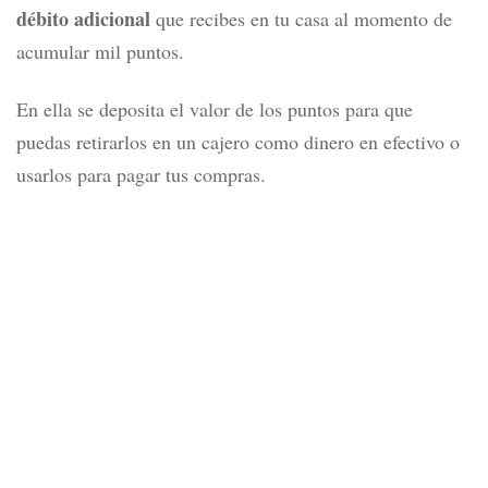
que generas?
En nuestra opinión, Banamex se ha quedado atrás en
comparación con otros emisores que permiten usar las
recompensas con la misma tarjeta.
debes tener una tarjeta de
Sin embargo, con Banamex
débito adicional
que recibes en tu casa al momento de
acumular mil puntos.
En ella se deposita el valor de los puntos para que
puedas retirarlos en un cajero como dinero en efectivo o
usarlos para pagar tus compras.