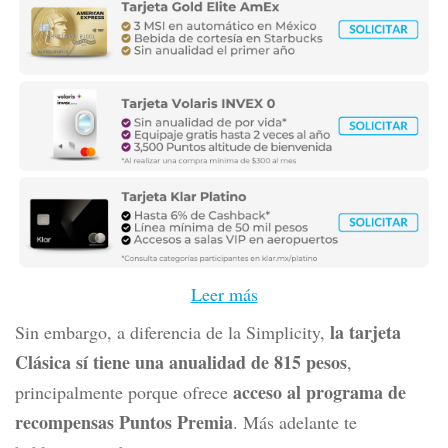
del banco como la
tarjeta Simplicity Banamex
, y otras
tarjetas de marca compartida como la
Affinity Card
y la
Home Depot
.
LAS MEJORES TARJETAS DE CRÉDITO
EN 2026
DE ACUERDO A KARDMATCH