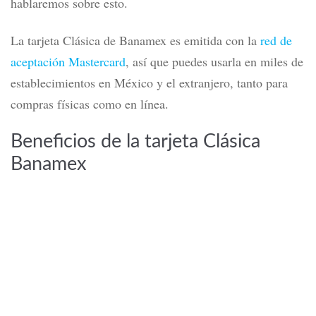
Leer más
la tarjeta
Sin embargo, a diferencia de la Simplicity,
Clásica
sí tiene una anualidad de 815 pesos
,
acceso al programa de
principalmente porque ofrece
recompensas Puntos Premia
. Más adelante te
hablaremos sobre esto.
La tarjeta Clásica de Banamex es emitida con la
red de
aceptación Mastercard
, así que puedes usarla en miles de
establecimientos en México y el extranjero, tanto para
compras físicas como en línea.
Beneficios de la tarjeta Clásica
Banamex