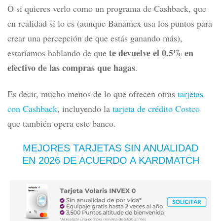
puedes canjear por dinero en efectivo o usarlos para
pagar en cualquier comercio.
El valor de cada punto es de 10 centavos, entonces
por
cada mil pesos que gastes con la tarjeta, obtienes 5
pesos.
O si quieres verlo como un programa de Cashback, que
en realidad sí lo es (aunque Banamex usa los puntos para
crear una percepción de que estás ganando más),
te devuelve el 0.5% en
estaríamos hablando de que
efectivo de las compras que hagas
.
Es decir, mucho menos de lo que ofrecen otras
tarjetas
con Cashback
, incluyendo la
tarjeta de crédito Costco