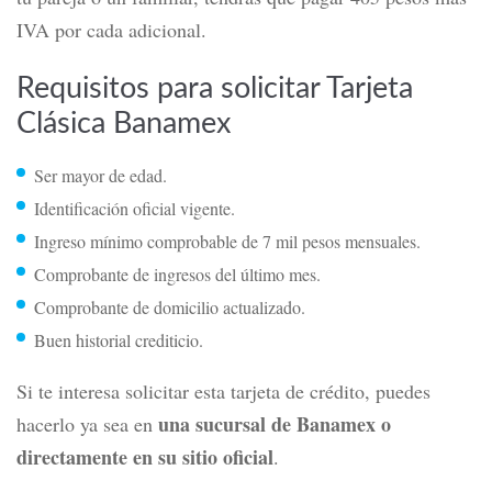
obtener en recompensas lo mismo que te cobran de
anualidad, o sea salir tablas.
Eso sí, debes considerar que la anualidad de la tarjeta
no cubre tarjetas adicionales
Banamex Clásica
.
Así que, si pensabas darle una extensión de tu crédito a
tu pareja o un familiar, tendrás que pagar 405 pesos más
IVA por cada adicional.
Requisitos para solicitar Tarjeta
Clásica Banamex
Ser mayor de edad.
Identificación oficial vigente.
Ingreso mínimo comprobable de 7 mil pesos mensuales.