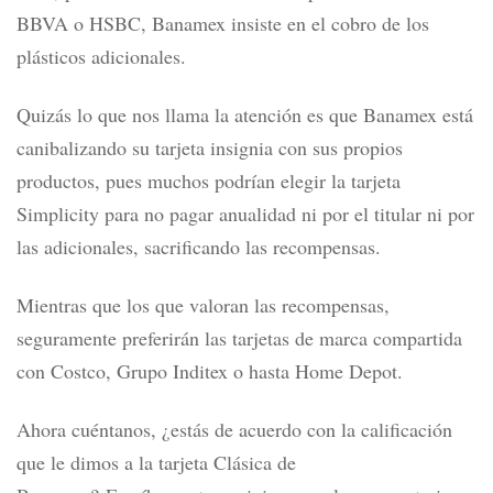
porque el porcentaje de acumulación es bajo, sino porque
ha dejado fuera las compras mayores que se hacen a
meses sin intereses.
Además, el foco que tenía este producto para ser una
herramienta valiosa para los jefes de familia ha quedado
atrás, pues a diferencia de otros competidores como
BBVA o HSBC, Banamex insiste en el cobro de los
plásticos adicionales.
Quizás lo que nos llama la atención es que Banamex está
canibalizando su tarjeta insignia con sus propios
productos, pues muchos podrían elegir la tarjeta
Simplicity para no pagar anualidad ni por el titular ni por
las adicionales, sacrificando las recompensas.