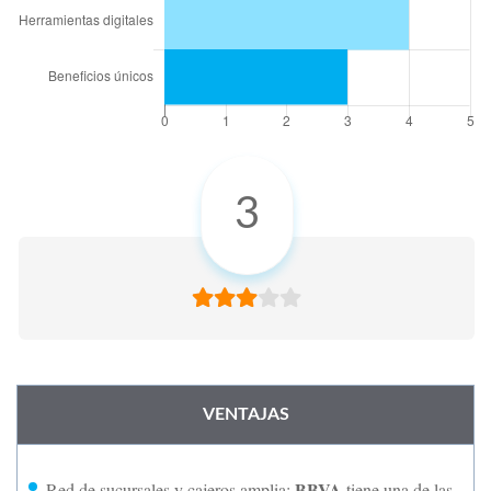
3
VENTAJAS
BBVA
Red de sucursales y cajeros amplia:
tiene una de las