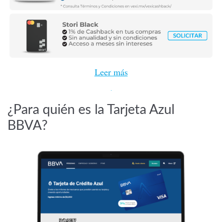
Leer más
Leer más
¿Para quién es la Tarjeta Azul
BBVA?