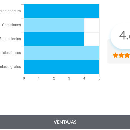
4.
 Pago: ¿Cómo funcionan sus
Tarjeta Volaris INVEX 0: ¿Convie
entos? ¿Te conviene?
viajar? Costos y beneficios
ás
Leer más
VENTAJAS