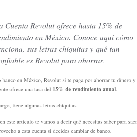
a Cuenta Revolut ofrece hasta 15% de
endimiento en México. Conoce aquí cómo
mos Moneyman es confiable y
Mercado Pago: ¿Cómo funciona
n México? Opiniones 2026
rendimientos? ¿Te conviene?
unciona, sus letras chiquitas y qué tan
ás
Leer más
onfiable es Revolut para ahorrar.
 banco en México, Revolut sí te paga por ahorrar tu dinero y
15% de rendimiento anual
nte ofrece una tasa del
.
rgo, tiene algunas letras chiquitas.
en este artículo te vamos a decir qué necesitas saber para saca
ovecho a esta cuenta si decides cambiar de banco.