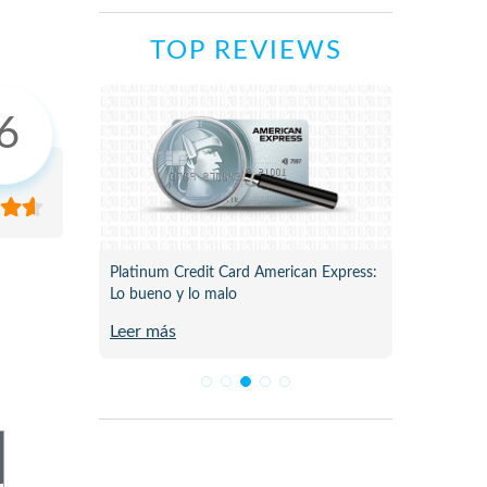
TOP REVIEWS
6
ne para
Platinum Credit Card American Express:
Plata C
Lo bueno y lo malo
Review 
Leer más
Leer m