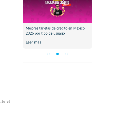
n sus
Mejores tarjetas de crédito en México
No hay 
2026 por tipo de usuario
Elektra
Leer más
Leer m
rle el