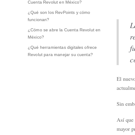
Cuenta Revolut en México?
¿Qué son los RevPoints y cómo
funcionan?
L
¿Cómo se abre la Cuenta Revolut en
r
Cuenta Revolut: Qué banco la respalda
¿Présta
México?
y cómo funciona en México
legal e
f
¿Qué herramientas digitales ofrece
Leer más
Leer m
Revolut para manejar su cuenta?
c
¿Te conviene la Cuenta Revolut?
El nuevo
actualme
Sin emba
Así que 
mayor pr