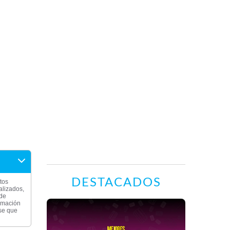
DESTACADOS
tos
alizados,
 de
ormación
rse que