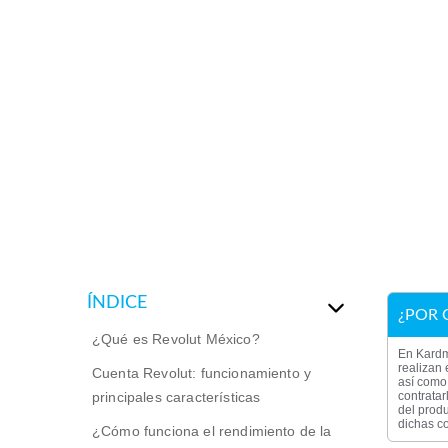
ÍNDICE
¿POR 
¿Qué es Revolut México?
En Kardm
realizan 
Cuenta Revolut: funcionamiento y
así como 
principales características
contratar
del produ
dichas co
¿Cómo funciona el rendimiento de la