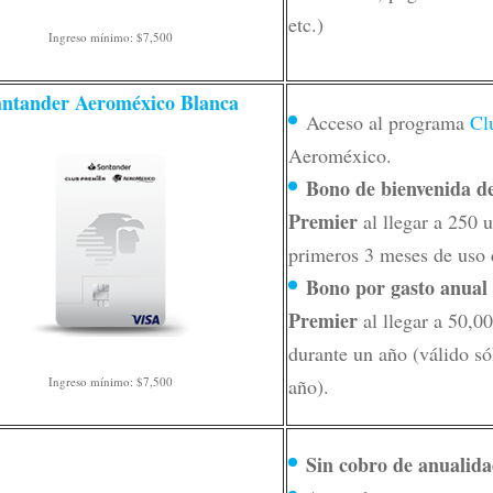
etc.)
Ingreso mínimo: $7,500
antander Aeroméxico Blanca
Acceso al programa
Cl
Aeroméxico.
Bono de bienvenida d
Premier
al llegar a 250 u
primeros 3 meses de uso d
Bono por gasto anual
Premier
al llegar a 50,0
durante un año (válido só
año).
Ingreso mínimo: $7,500
Sin cobro de anualida