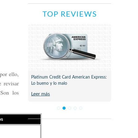
TOP REVIEWS
por ello,
ne para
Platinum Credit Card American Express:
Plata C
 revisar
Lo bueno y lo malo
Review 
 Son los
Leer más
Leer m
os