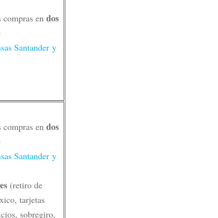
dos
s compras en
e
as Santander y
dos
s compras en
e
as Santander y
es
(retiro de
ico, tarjetas
cios, sobregiro,