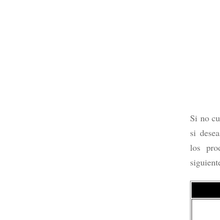
Si no cu
Tarjeta 
si dese
débito?,
los pro
Leer m
siguient