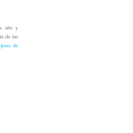
da año y
a de las
rjetas de