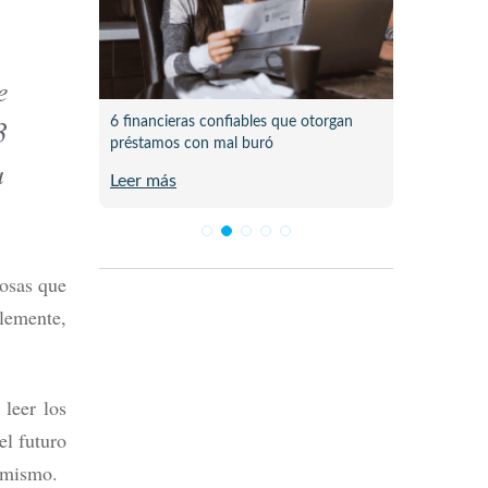
e
3
 pasó al
6 financieras confiables que otorgan
Lista d
préstamos con mal buró
en Méx
a
Leer más
Leer m
cosas que
blemente,
 leer los
el futuro
ú mismo.