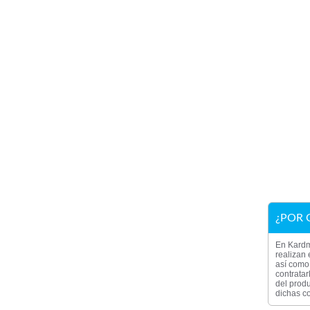
¿POR 
En Kardm
realizan 
así como 
contratar
del produ
dichas co