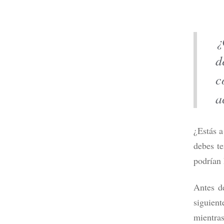
¿
d
Mejores 
2026 po
c
Leer m
a
¿Estás a
debes te
podrían 
Antes d
siguient
mientras