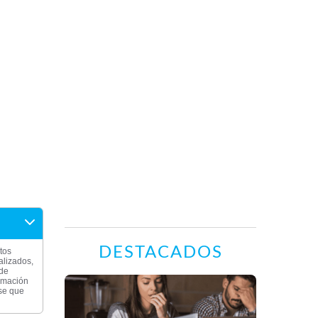
DESTACADOS
tos
alizados,
 de
ormación
rse que