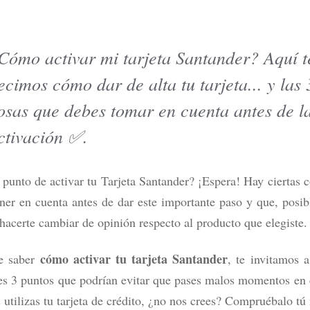
Cómo activar mi tarjeta Santander? Aquí t
ecimos cómo dar de alta tu tarjeta... y las 
tarjetas de crédito en México
¿DiDi Cuenta es confiable? Esto
r tipo de usuario
probar sus rendimientos
osas que debes tomar en cuenta antes de l
ás
Leer más
ctivación ✅.
 punto de activar tu Tarjeta Santander? ¡Espera! Hay ciertas 
ner en cuenta antes de dar este importante paso y que, posi
hacerte cambiar de opinión respecto al producto que elegiste.
cómo activar tu tarjeta Santander
e saber
, te invitamos a
es 3 puntos que podrían evitar que pases malos momentos en 
 utilizas tu tarjeta de crédito, ¿no nos crees? Compruébalo t