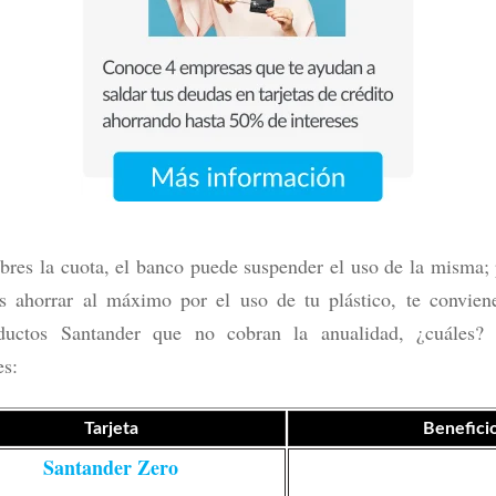
bres la cuota, el banco puede suspender el uso de la misma; 
Mercado Pago: ¿es de crédito o
Tarjeta Volaris INVEX 0: ¿Convie
as ahorrar al máximo por el uso de tu plástico, te conviene
 cómo funciona y beneficios
viajar? Costos y beneficios
ductos Santander que no cobran la anualidad, ¿cuáles?
ás
Leer más
es:
Tarjeta
Benefici
Santander Zero