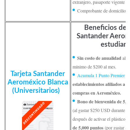
extranjero, pasaporte vigente 
Comprobante de domicilio re
Beneficios de l
Santander Aerom
estudiant
Sin costo de anualidad
al h
mínimo de $200 al mes.
Tarjeta Santander
po
Acumula 1 Punto Premier
Aeroméxico Blanca
establecimientos afiliados a V
(Universitarios)
compras en Aeroméxico.
Bono de bienvenida de 5,0
(al gastar $250 USD durante lo
después de activar el plástico) 
de 5,000 puntos
(por gastar $5