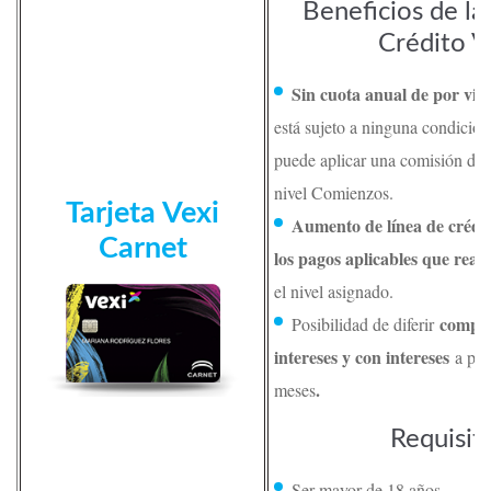
Beneficios de la
Crédito V
Sin cuota anual de por vid
está sujeto a ninguna condició
puede aplicar una comisión de 
nivel Comienzos.
Tarjeta Vexi
Aumento de línea de crédi
Carnet
los pagos aplicables que real
el nivel asignado.
compra
Posibilidad de diferir
intereses y con intereses
a pla
.
meses
Requisit
Ser mayor de 18 años.