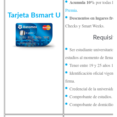
Acumula 10%
por todas la
Premia
.
Tarjeta Bsmart U
Descuentos en lugares frec
Checks y Smart Weeks.
Requisit
Ser estudiante universitario 
estudios al momento de llenar la
Tener entre 19 y 25 años 11
Identificación oficial vigente
firma.
Credencial de la universidad.
Comprobante de estudios.
Comprobante de domicilio.