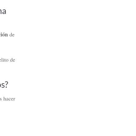
na
ción
de
lito de
os?
s hacer