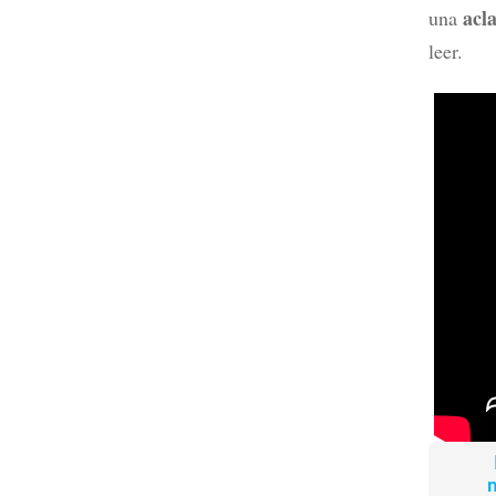
acl
una
leer.