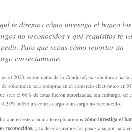
quí te diremos cómo investiga el banco los
argos no reconocidos y qué requisitos te v
tarjetas de crédito en México
¿DiDi Cuenta es confiable? Esto
r tipo de usuario
probar sus rendimientos
 pedir. Para que sepas cómo reportar un
ás
Leer más
argo correctamente.
 en el 2023, según datos de la Condusef, se solicitaron hasta
 de solicitudes para compras en el comercio electrónico en M
ue solo el 66% de estas fueron autorizadas, sin embargo, de 
 0.25% sufrió un contra cargo o un cargo no reconocido.
cómo investiga el ban
llo que en este artículo te explicaremos
no reconocidos
, y te desglosaremos los pasos a seguir para sol