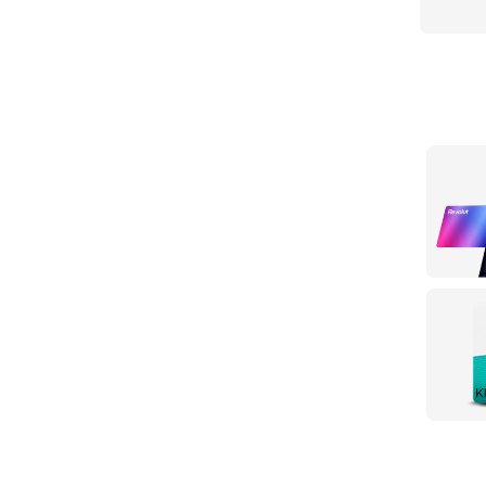
Tarjeta 
débito?,
Leer m