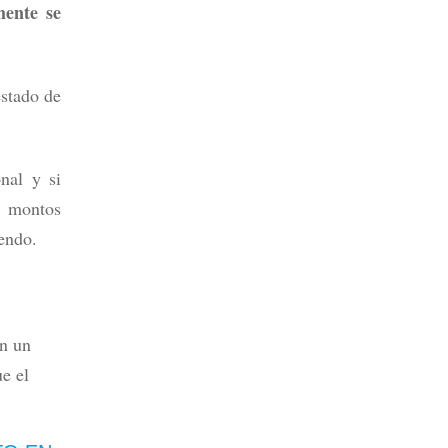
mente se
estado de
nal y si
s montos
endo.
en un
e el