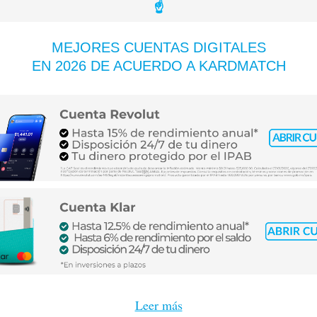
☝️
MEJORES CUENTAS DIGITALES
EN 2026 DE ACUERDO A KARDMATCH
Mercado Pago: ¿es de crédito o
Tarjeta Volaris INVEX 0: ¿Convie
 cómo funciona y beneficios
viajar? Costos y beneficios
ás
Leer más
Leer más