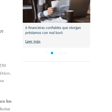
an
 pasó al
6 financieras confiables que otorgan
Lista d
préstamos con mal buró
en Méx
Leer más
Leer m
 230
éxico,
esa
co los
icitar