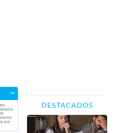
DESTACADOS
tos
alizados,
 de
ormación
rse que