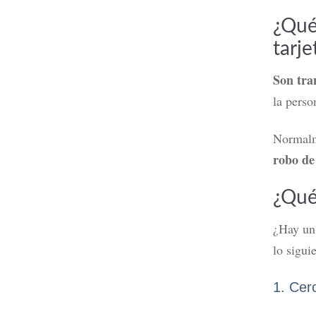
¿Qué
tarje
Son tra
la perso
Normalme
robo de
¿Qué
¿Hay un
lo sigui
1. Cer