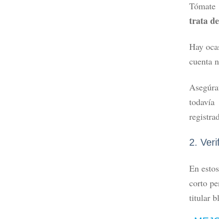
Tómate 
trata d
Hay ocas
cuenta n
Asegúra
todavía
registra
2. Veri
En estos
corto pe
titular b