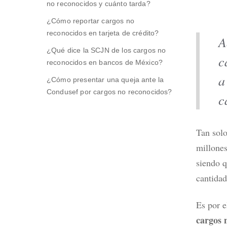
no reconocidos y cuánto tarda?
¿Cómo reportar cargos no
reconocidos en tarjeta de crédito?
A
¿Qué dice la SCJN de los cargos no
c
Mejores 
reconocidos en bancos de México?
2026 po
a
¿Cómo presentar una queja ante la
Leer m
Condusef por cargos no reconocidos?
c
Recomendaciones para evitar cargos
no reconocidos
Tan solo
millones
siendo q
cantidad
Es por e
cargos 