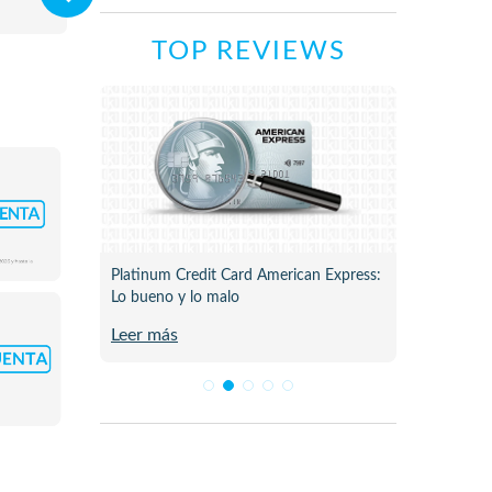
TOP REVIEWS
ne para
Platinum Credit Card American Express:
Plata C
Lo bueno y lo malo
Review 
Leer más
Leer m