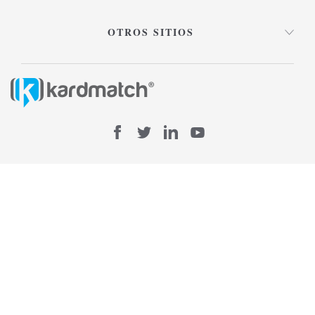
OTROS SITIOS
TÉRMINOS Y CONDICIONES DE USO
AVISO LEGAL
Derechos reservados © Smart Buying Decisions de México S.C.
2008-2023. Prohibida su reproducción total o parcial por cualquier
medio o forma, sin la autorización escrita y expresa de su titular. Rio