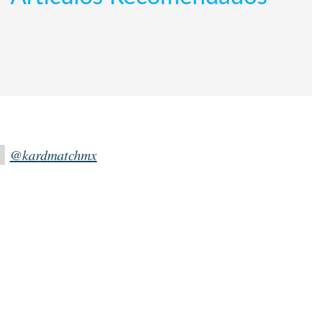
@kardmatchmx