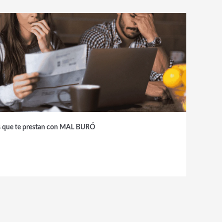
es que te prestan con MAL BURÓ
A
L