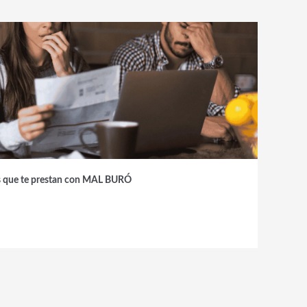
es que te prestan con MAL BURÓ
A
L