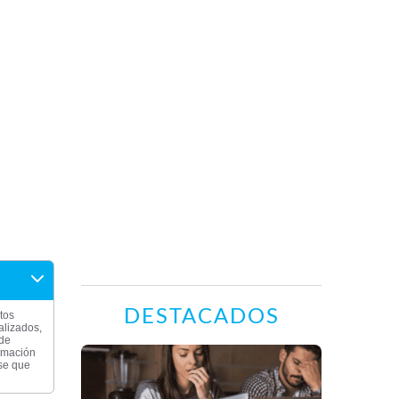
DESTACADOS
tos
alizados,
 de
ormación
rse que