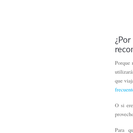
¿Por
reco
Porque m
utilizar
Tarjeta 
que viaj
débito?,
frecuent
Leer m
O si ere
provecho
Para q