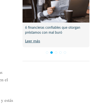
 pasó al
6 financieras confiables que otorgan
Lista d
préstamos con mal buró
en Méx
Leer más
Leer m
as
en el
 y estás