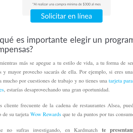
 qué es importante elegir un progra
mpensas?
ientras más se apegue a tu estilo de vida, a tu forma de se
ás y mayor provecho sacarás de ella. Por ejemplo, si eres un
Mercado Pago: ¿es de crédito o
Tarjeta Volaris INVEX 0: ¿Convie
a mucho por cuestiones de trabajo y no tienes una
tarjeta para
 cómo funciona y beneficios
viajar? Costos y beneficios
es
, estarías desaprovechando una gran oportunidad.
ás
Leer más
s cliente frecuente de la cadena de restaurantes Alsea, pue
 de su tarjeta
Wow Rewards
que te da puntos por tus consu
te presenta
ue no sufras investigando, en Kardmatch