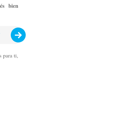
és bien
A
 para ti,