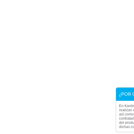
¿POR 
En Kardm
realizan 
así como 
contratar
del produ
dichas co