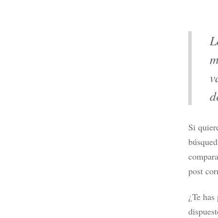
L
m
Mejores 
2026 po
v
Leer m
d
Si quier
búsqued
comparar
post cor
¿Te has 
dispuest