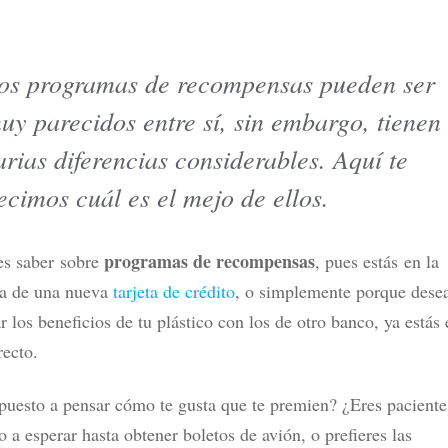
os programas de recompensas pueden ser
uy parecidos entre sí, sin embargo, tienen
tarjetas de crédito en México
¿DiDi Cuenta es confiable? Esto
r tipo de usuario
probar sus rendimientos
arias diferencias considerables. Aquí te
ás
Leer más
ecimos cuál es el mejo de ellos.
programas de recompensas
es saber sobre
, pues estás en la
a de una nueva
tarjeta de crédito
, o simplemente porque dese
 los beneficios de tu plástico con los de otro banco, ya estás 
recto.
puesto a pensar cómo te gusta que te premien? ¿Eres paciente
o a esperar hasta obtener boletos de avión, o prefieres las