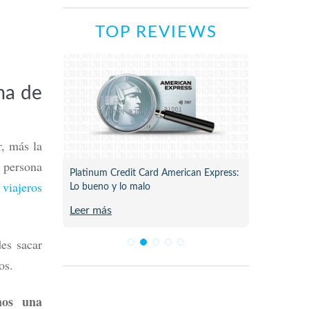
TOP REVIEWS
ma de
r, más la
a persona
ne para
Platinum Credit Card American Express:
Plata C
 viajeros
Lo bueno y lo malo
Review 
Leer más
Leer m
des sacar
mos.
mos una