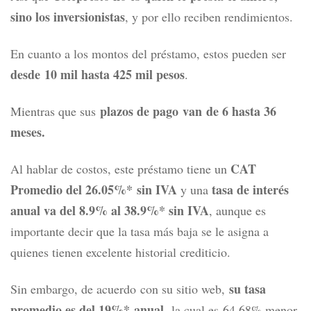
sino los inversionistas
, y por ello reciben rendimientos.
En cuanto a los montos del préstamo, estos pueden ser
desde 10 mil hasta 425 mil pesos
.
plazos de pago van de 6 hasta 36
Mientras que sus
meses.
CAT
Al hablar de costos, este préstamo tiene un
Promedio del
26.05%*
sin IVA
tasa de interés
y una
anual va del 8.9% al 38.9%* sin IVA
, aunque es
importante decir que la tasa más baja se le asigna a
quienes tienen excelente historial crediticio.
su tasa
Sin embargo, de acuerdo con su sitio web,
promedio es del 19%* anual
, la cual es
64.68%
menor