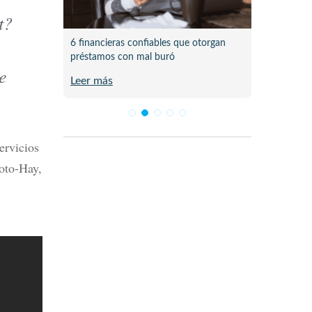
t?
a
 pasó al
6 financieras confiables que otorgan
Lista d
préstamos con mal buró
en Méx
e
Leer más
Leer m
ervicios
oto-Hay,