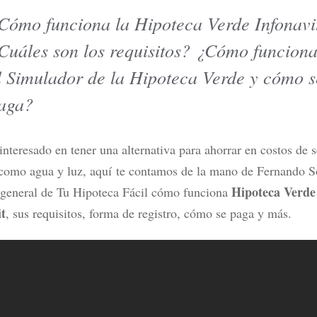
Cómo funciona la Hipoteca Verde Infonavi
Cuáles son los requisitos? ¿Cómo funcion
tarjetas de crédito en México
¿DiDi Cuenta es confiable? Esto
r tipo de usuario
probar sus rendimientos
l Simulador de la Hipoteca Verde y cómo s
ás
Leer más
aga?
 interesado en tener una alternativa para ahorrar en costos de s
como agua y luz, aquí
te contamos de la mano de Fernando S
Hipoteca Verde
 general de Tu Hipoteca Fácil cómo funciona
it
, sus requisitos, forma de registro, cómo se paga y más.