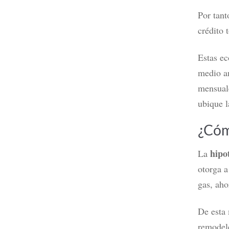
Por tant
crédito 
Estas ec
medio a
mensuale
ubique l
¿Cóm
hipo
La
otorga a
gas, aho
De esta 
remodele