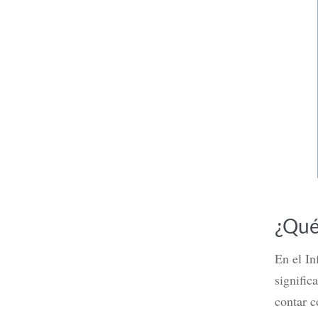
Tarjeta 
débito?,
Leer m
¿Qué
En el In
signific
contar c