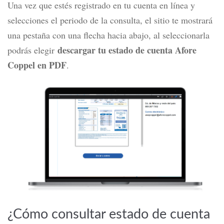
Una vez que estés registrado en tu cuenta en línea y
selecciones el periodo de la consulta, el sitio te mostrará
una pestaña con una flecha hacia abajo, al seleccionarla
descargar tu estado de cuenta Afore
podrás elegir
Coppel en PDF
.
¿Cómo consultar estado de cuenta