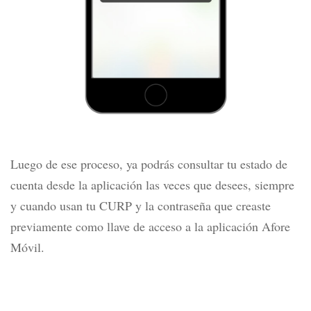
Luego de ese proceso, ya podrás consultar tu estado de
cuenta desde la aplicación las veces que desees, siempre
y cuando usan tu CURP y la contraseña que creaste
previamente como llave de acceso a la aplicación Afore
Móvil.