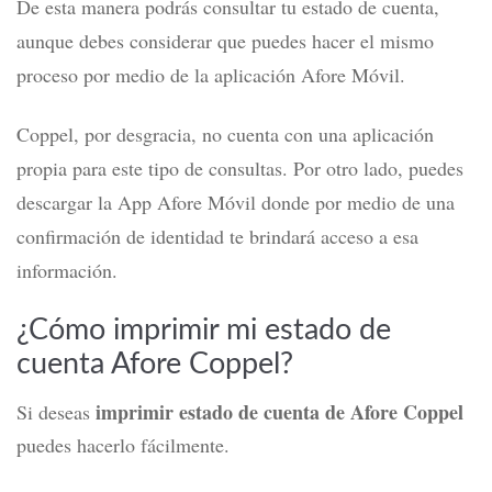
De esta manera podrás consultar tu estado de cuenta,
aunque debes considerar que puedes hacer el mismo
proceso por medio de la aplicación Afore Móvil.
Coppel, por desgracia, no cuenta con una aplicación
propia para este tipo de consultas. Por otro lado, puedes
descargar la App Afore Móvil donde por medio de una
confirmación de identidad te brindará acceso a esa
información.
¿Cómo imprimir mi estado de
cuenta Afore Coppel?
imprimir estado de cuenta de Afore Coppel
Si deseas
puedes hacerlo fácilmente.