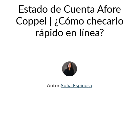
Estado de Cuenta Afore
Coppel | ¿Cómo checarlo
rápido en línea?
Autor:
Sofia Espinosa