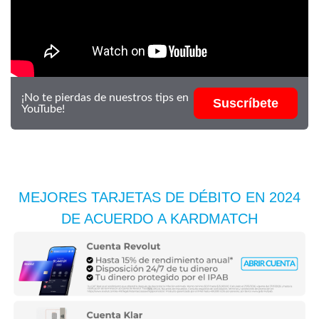
¡No te pierdas de nuestros tips en
Suscríbete
YouTube!
MEJORES TARJETAS DE DÉBITO
EN 2024
DE ACUERDO A KARDMATCH