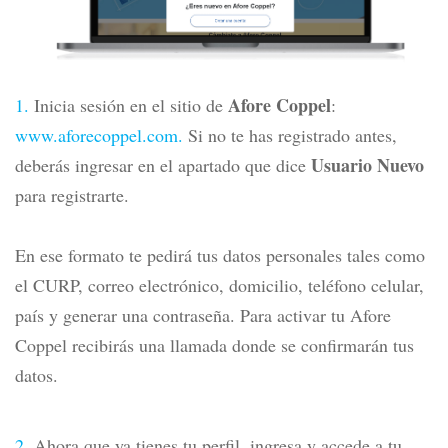
Afore Coppel
Inicia sesión en el sitio de
:
www.aforecoppel.com.
Si no te has registrado antes,
Usuario Nuevo
deberás ingresar en el apartado que dice
para registrarte.
En ese formato te pedirá tus datos personales tales como
el CURP, correo electrónico, domicilio, teléfono celular,
país y generar una contraseña. Para activar tu Afore
Coppel recibirás una llamada donde se confirmarán tus
datos.
Ahora que ya tienes tu perfil, ingresa y accede a tu