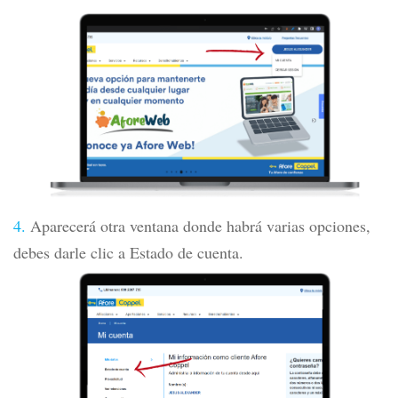
Aparecerá otra ventana donde habrá varias opciones,
debes darle clic a Estado de cuenta.