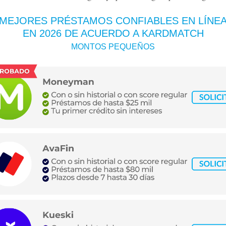
MEJORES PRÉSTAMOS CONFIABLES EN LÍNE
EN 2026
DE ACUERDO A KARDMATCH
MONTOS PEQUEÑOS
Mercado Pago: ¿es de crédito o
Tarjeta Volaris INVEX 0: ¿Convie
 cómo funciona y beneficios
viajar? Costos y beneficios
ás
Leer más