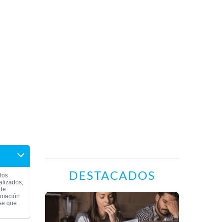
DESTACADOS
tos
alizados,
 de
ormación
rse que