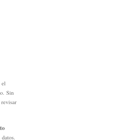
 el
ño.
Sin
 revisar
to
s datos.