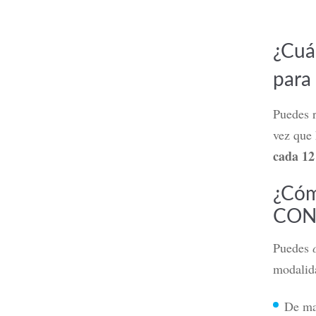
¿Cuá
para
Puedes r
vez que
cada 12
¿Cóm
COND
Puedes
modalid
De ma