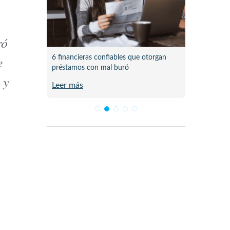
ró
e
 pasó al
6 financieras confiables que otorgan
Lista d
préstamos con mal buró
en Méx
 y
Leer más
Leer m