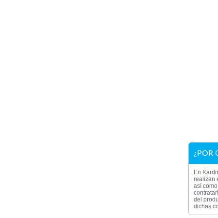
¿POR 
En Kardm
realizan 
así como 
contratar
del produ
dichas co