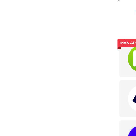
Tarjeta 
débito?,
Leer m