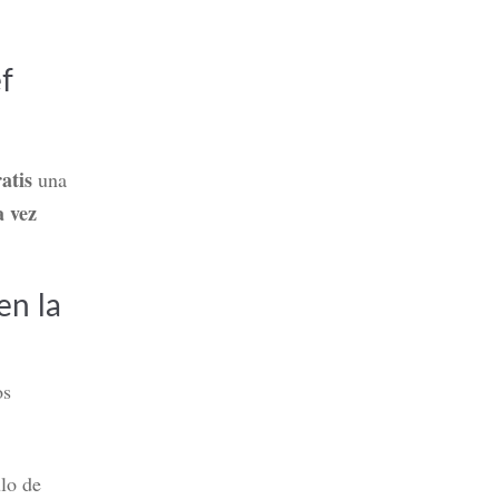
f
atis
una
 vez
en la
os
lo de