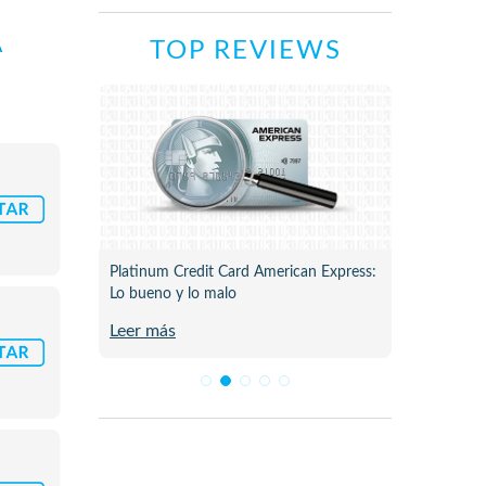
A
TOP REVIEWS
ne para
Platinum Credit Card American Express:
Plata C
Lo bueno y lo malo
Review 
Leer más
Leer m