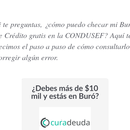
i te preguntas, ¿cómo puedo checar mi Bu
e Crédito gratis en la CONDUSEF? Aquí t
tarjetas de crédito en México
¿DiDi Cuenta es confiable? Esto
r tipo de usuario
probar sus rendimientos
ecimos el paso a paso de cómo consultarlo
ás
Leer más
orregir algún error.