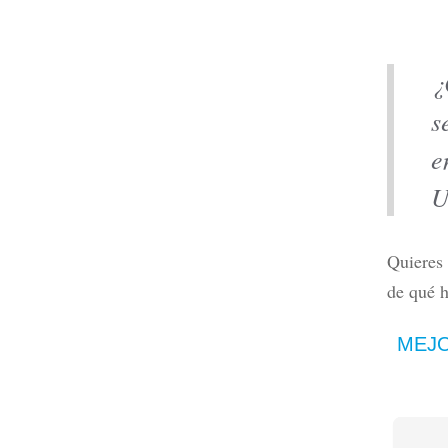
¿
s
Tarjeta
anualida
e
Leer m
U
Quieres 
de qué h
MEJO