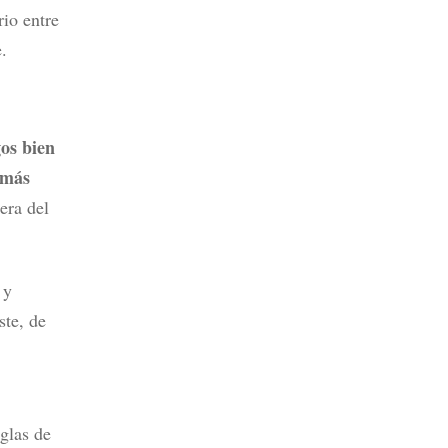
io entre
.
gos bien
 más
era del
 y
ste, de
eglas de