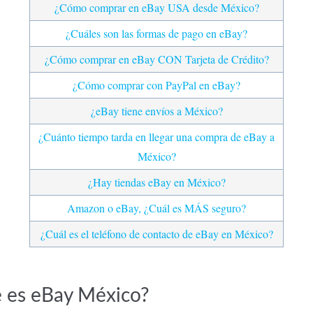
¿Cómo comprar en eBay USA desde México?
¿Cuáles son las formas de pago en eBay?
¿Cómo comprar en eBay CON Tarjeta de Crédito?
¿Cómo comprar con PayPal en eBay?
¿eBay tiene envíos a México?
¿Cuánto tiempo tarda en llegar una compra de eBay a
México?
Mercado Pago: ¿es de crédito o
Tarjeta Volaris INVEX 0: ¿Convie
¿Hay tiendas eBay en México?
 cómo funciona y beneficios
viajar? Costos y beneficios
Amazon o eBay, ¿Cuál es MÁS seguro?
ás
Leer más
¿Cuál es el teléfono de contacto de eBay en México?
 es eBay México?