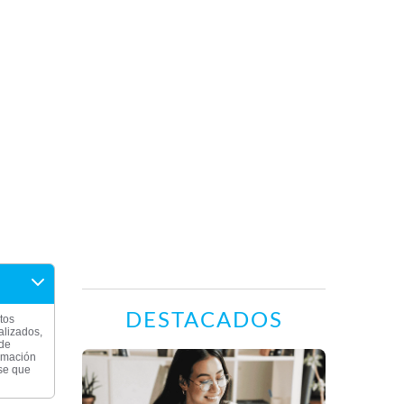
DESTACADOS
tos
alizados,
 de
ormación
rse que