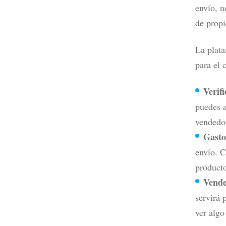
envío, n
de propi
La plat
para el
Verifi
puedes a
vendedor
Gasto
envío. C
producto
Vende
servirá 
ver algo