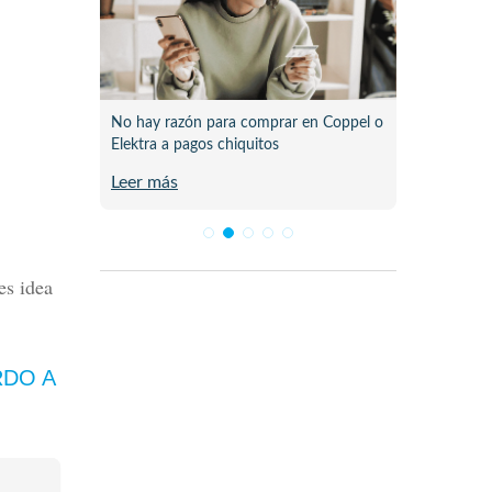
México
No hay razón para comprar en Coppel o
Cuenta 
Elektra a pagos chiquitos
y cómo
Leer más
Leer m
es idea
RDO A