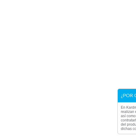
¿POR 
En Kardm
realizan 
así como 
contratar
del produ
dichas co