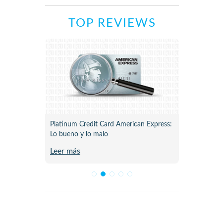
TOP REVIEWS
ne para
Platinum Credit Card American Express:
Plata C
Lo bueno y lo malo
Review 
Leer más
Leer m