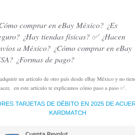
Cómo comprar en eBay México? ¿Es
eguro? ¿Hay tiendas físicas? ✅ ¿Hacen
 Banorte One Up: ¿Realmente sin
Mejores tarjetas de crédito en 
d? ¿Te conviene?
2026 por tipo de usuario
nvíos a México? ¿Cómo comprar en eBay
ás
Leer más
SA? ¿Formas de pago?
adquirir un artículo de otro país desde eBay México y no tien
acer, en este artículo te explicamos cómo paso a paso ✅.
RES TARJETAS DE DÉBITO
EN 2025
DE ACUE
KARDMATCH