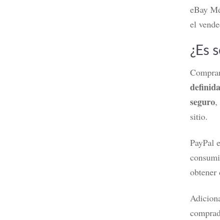
eBay Méx
el vende
¿Es 
Comprar 
definid
seguro
,
sitio.
PayPal e
consumid
obtener 
Adiciona
comprado