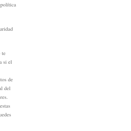
política
uridad
 te
 si el
tos de
l del
res.
uestas
puedes