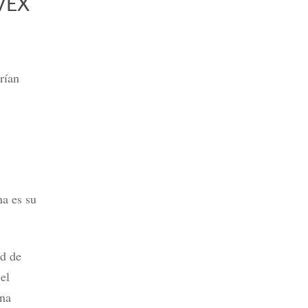
NVEX
rían
na es su
ad de
 el
una