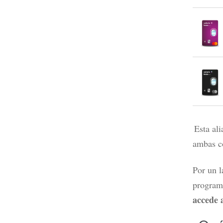
Esta al
ambas c
Por un l
program
accede 