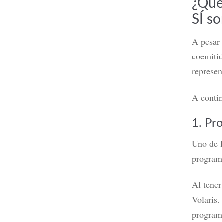
¿Qué
SÍ so
A pesar 
coemiti
represen
A contin
1.
Pr
Uno de 
program
Al tener
Volaris.
progra