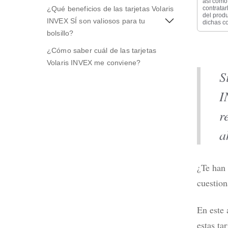
así como 
¿Qué beneficios de las tarjetas Volaris
contratar
del produ
INVEX SÍ son valiosos para tu
dichas co
bolsillo?
¿Cómo saber cuál de las tarjetas
Volaris INVEX me conviene?
S
Mejores 
2026 po
I
Leer m
r
a
¿Te han 
cuestion
En este 
estas ta