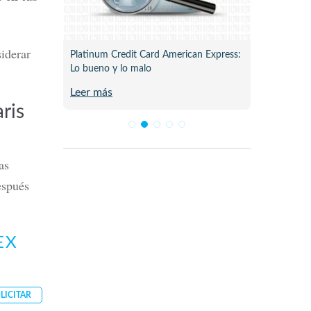
siderar
ne para
Platinum Credit Card American Express:
Plata C
Lo bueno y lo malo
Review 
Leer más
Leer m
ris
as
spués
.
EX
LICITAR