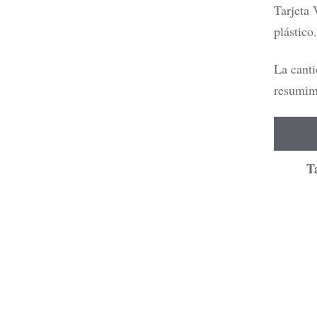
Tarjeta 
plástico.
La canti
resumimo
T