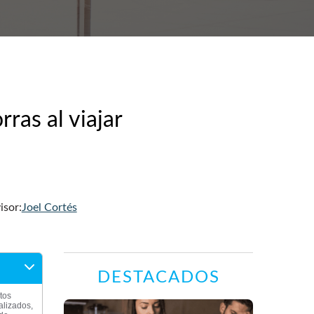
ras al viajar
isor:
Joel Cortés
DESTACADOS
tos
alizados,