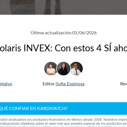
Última actualización:
01/06/2026
olaris INVEX: Con estos 4 SÍ ahor
ntalvo
Editor:
Sofia Espinosa
Rev
QUÉ CONFIAR EN KARDMATCH?
atch analizamos los productos financieros en México desde 2008. Nuestros exper
evaluaciones objetivas sobre el valor real que puedes esperar de los productos an