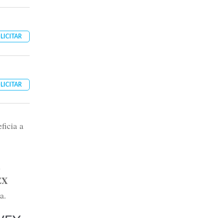
LICITAR
LICITAR
ficia a
u
EX
a.