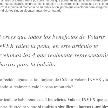
también te alertan sobre posibles riesgos que pudieran afectar tu bolsillo en caso
los. Nuestros artículos presentan la opinión de nuestros editores basada en la inf
cto disponible al momento de su publicación, por lo que el lector deberá asegura
ndiciones siguen vigentes antes de contratarlo.
i crees que todos los beneficios de Volaris
tarjetas de crédito en México
¿DiDi Cuenta es confiable? Esto
r tipo de usuario
probar sus rendimientos
NVEX valen la pena, en este artículo te
ás
Leer más
evelamos los 4 que realmente representará
horros para tu bolsillo.
ofrecido alguna de las T
arjetas de Crédito Volaris
INVEX
y t
ando si realmente vale la pena tramitarla?
4 beneficios Volaris INVEX
artículo te hablaremos de
que c
sí podrían significar ahorros tangible
rjetas de crédito y que