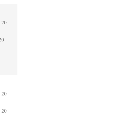
a 20
20
a 20
a 20