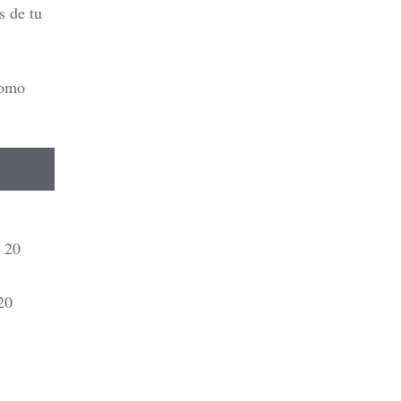
s de tu
como
a 20
20