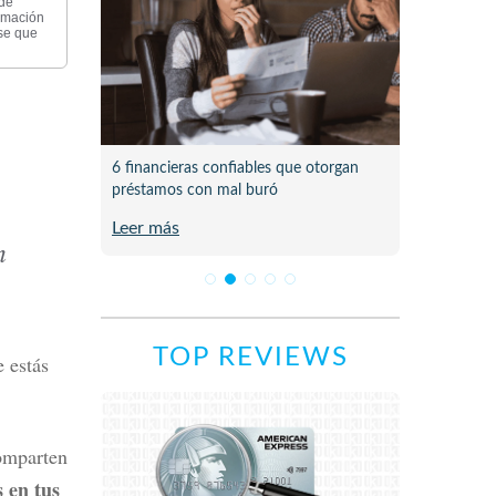
 de
ormación
rse que
 pasó al
6 financieras confiables que otorgan
Lista d
préstamos con mal buró
en Méx
Leer más
Leer m
n
TOP REVIEWS
e estás
omparten
s en tus