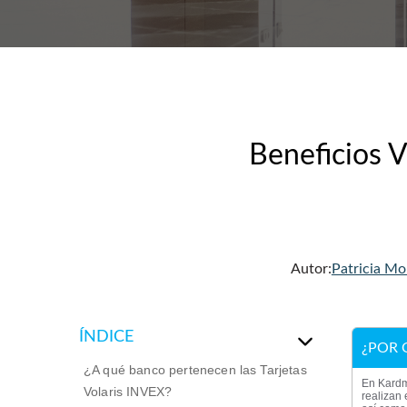
Beneficios V
Autor:
Patricia Mo
ÍNDICE
¿POR 
¿A qué banco pertenecen las Tarjetas
En Kardm
Volaris INVEX?
realizan 