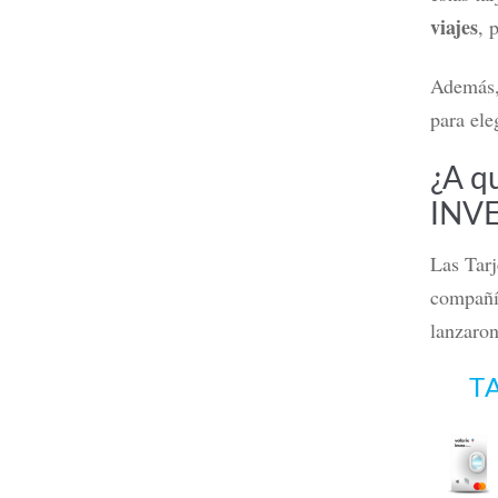
viajes
, 
Además
Tarjeta 
débito?,
para ele
Leer m
¿A q
INV
Las T
ar
compañí
lanzaro
T