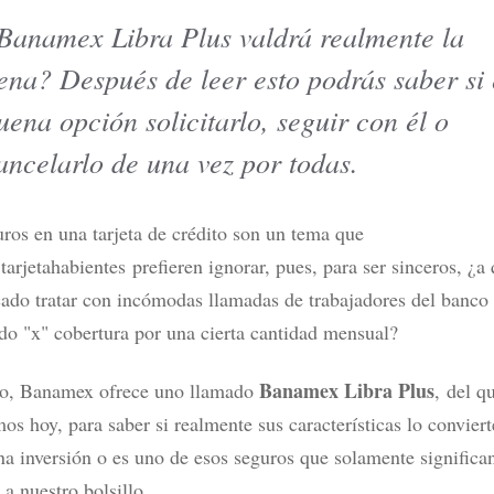
Banamex Libra Plus valdrá realmente la
ena? Después de leer esto podrás saber si 
tarjetas de crédito en México
¿DiDi Cuenta es confiable? Esto
r tipo de usuario
probar sus rendimientos
uena opción solicitarlo, seguir con él o
ás
Leer más
ancelarlo de una vez por todas.
ros en una tarjeta de crédito son un tema que
arjetahabientes prefieren ignorar, pues, para ser sinceros, ¿a
cado tratar con incómodas llamadas de trabajadores del banco
do "x" cobertura por una cierta cantidad mensual?
Banamex Libra Plus
o, Banamex ofrece uno llamado
, del q
os hoy, para saber si realmente sus características lo convier
a inversión o es uno de esos seguros que solamente significa
 a nuestro bolsillo.