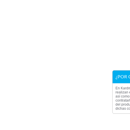
¿POR 
En Kardm
realizan 
así como 
contratar
del produ
dichas co