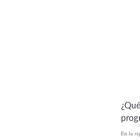
Tarjeta 
débito?,
Leer m
¿Qué
prog
En la si