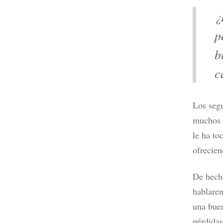
¿
p
Mejores 
2026 po
b
Leer m
c
Los segu
muchos t
le ha to
ofrecien
De hech
hablarem
una buen
pérdidas