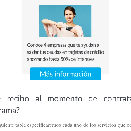
Mercado Pago: ¿es de crédito o
Tarjeta Volaris INVEX 0: ¿Convie
 cómo funciona y beneficios
viajar? Costos y beneficios
ás
Leer más
 recibo al momento de contrat
rama?
guiente tabla especificaremos cada uno de los servicios que o