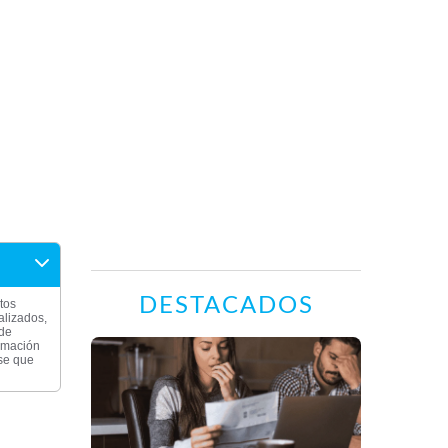
DESTACADOS
tos
alizados,
 de
ormación
rse que