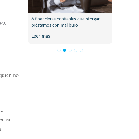
es
 pasó al
6 financieras confiables que otorgan
Lista d
préstamos con mal buró
en Méx
Leer más
Leer m
 quién no
ue
ten en
n