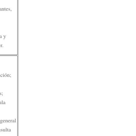
antes,
a y
r.
ción;
s;
ula
general
nsulta