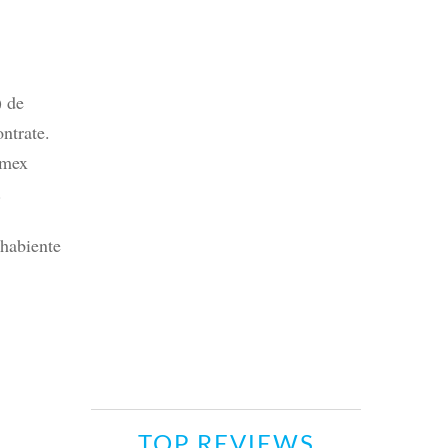
) de
ntrate.
amex
.
ahabiente
TOP REVIEWS