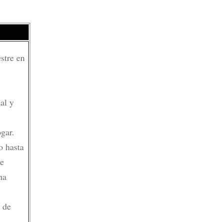
stre en
al y
gar.
o hasta
de
na
 de
;