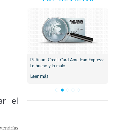
ne para
Platinum Credit Card American Express:
Plata C
Lo bueno y lo malo
Review 
Leer más
Leer m
ar el
btendrías