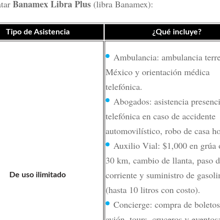
Banamex Libra Plus
atar
(libra Banamex):
Tipo de Asistencia
¿Qué incluye?
Ambulancia: ambulancia terre
México y orientación médica
telefónica.
Abogados: asistencia presenci
telefónica en caso de accidente
automovilístico, robo de casa ho
Auxilio Vial: $1,000 en grúa 
30 km, cambio de llanta, paso 
corriente y suministro de gasoli
De uso ilimitado
(hasta 10 litros con costo).
Concierge: compra de boletos
avión, tours, cruceros y eventos