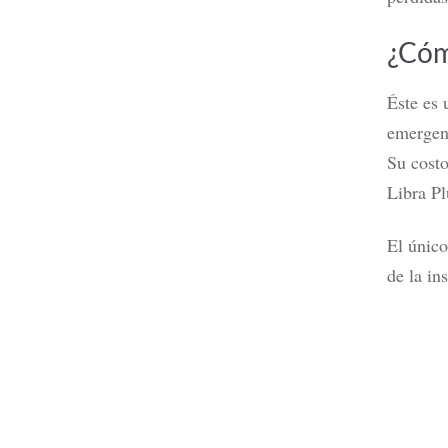
¿Cóm
Éste es 
emergenc
Su costo
Libra Pl
El único
de la in