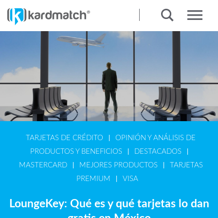
|
TARJETAS DE CRÉDITO
OPINIÓN Y ANÁLISIS DE
|
|
PRODUCTOS Y BENEFICIOS
DESTACADOS
|
|
MASTERCARD
MEJORES PRODUCTOS
TARJETAS
|
PREMIUM
VISA
LoungeKey: Qué es y qué tarjetas lo dan